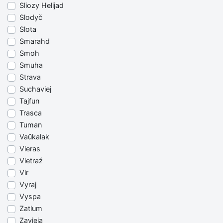
Sliozy Helijad
Slodyč
Slota
Smarahd
Smoh
Smuha
Strava
Suchaviej
Tajfun
Trasca
Tuman
Vaŭkalak
Vieras
Vietraź
Vir
Vyraj
Vyspa
Zatlum
Zavieja