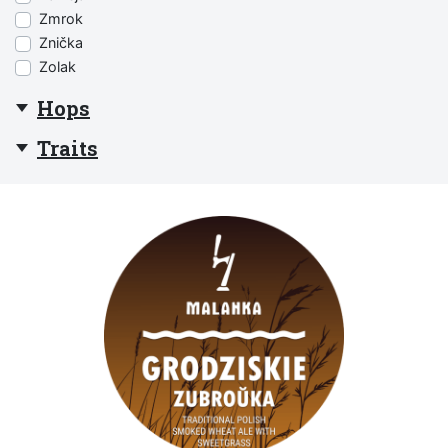
Zmrok
Znička
Zolak
Hops
Traits