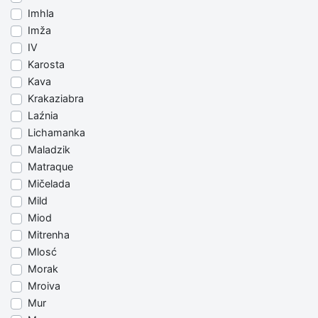
Imhla
Imža
IV
Karosta
Kava
Krakaziabra
Laźnia
Lichamanka
Maladzik
Matraque
Mičelada
Mild
Miod
Mitrenha
Mlosć
Morak
Mroiva
Mur