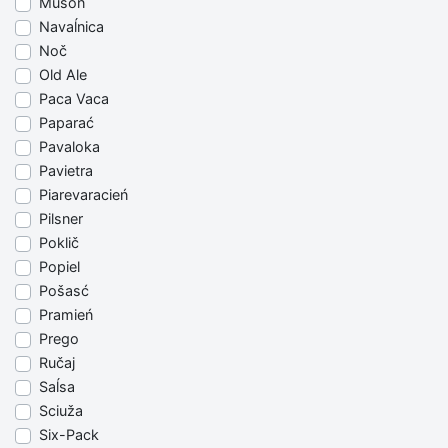
Muson
Navaĺnica
Noč
Old Ale
Paca Vaca
Paparać
Pavaloka
Pavietra
Piarevaracień
Pilsner
Poklič
Popiel
Pošasć
Pramień
Prego
Ručaj
Saĺsa
Sciuža
Six-Pack