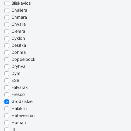
Bliskavica
Chaliera
Chmara
Chvalia
Ciemra
Cyklon
Desítka
Dohma
Doppelbock
Dryhva
Dym
ESB
Falvarak
Fresco
Grodziskie
Halaklin
Hefeweizen
Homan
III