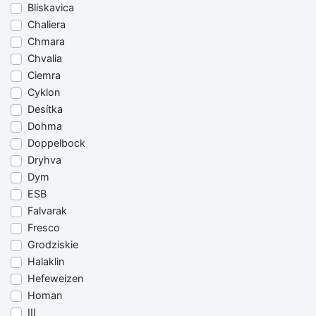
Bliskavica
Chaliera
Chmara
Chvalia
Ciemra
Cyklon
Desítka
Dohma
Doppelbock
Dryhva
Dym
ESB
Falvarak
Fresco
Grodziskie
Halaklin
Hefeweizen
Homan
III