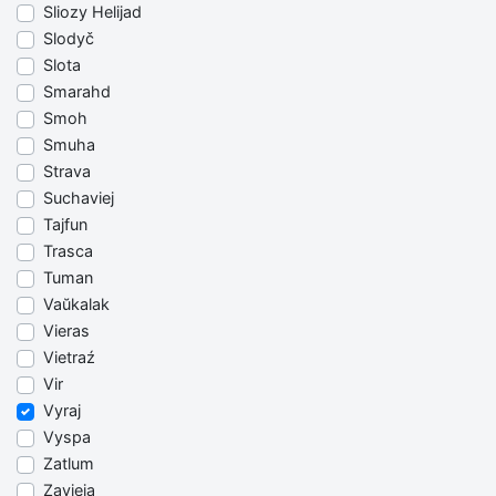
Sliozy Helijad
Slodyč
Slota
Smarahd
Smoh
Smuha
Strava
Suchaviej
Tajfun
Trasca
Tuman
Vaŭkalak
Vieras
Vietraź
Vir
Vyraj
Vyspa
Zatlum
Zavieja