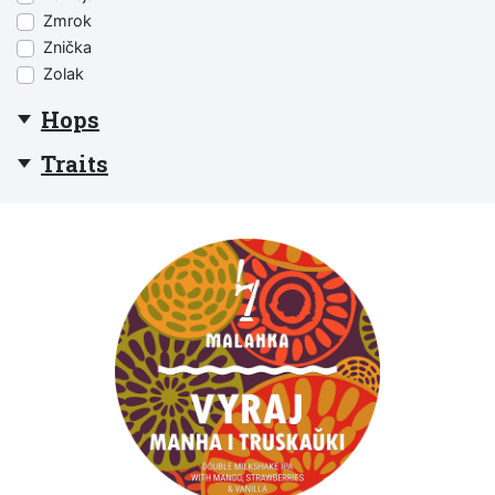
Zmrok
Znička
Zolak
Hops
Traits