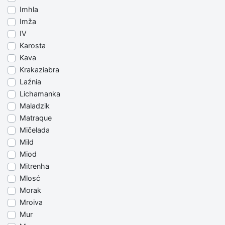
Imhla
Imža
IV
Karosta
Kava
Krakaziabra
Laźnia
Lichamanka
Maladzik
Matraque
Mičelada
Mild
Miod
Mitrenha
Mlosć
Morak
Mroiva
Mur