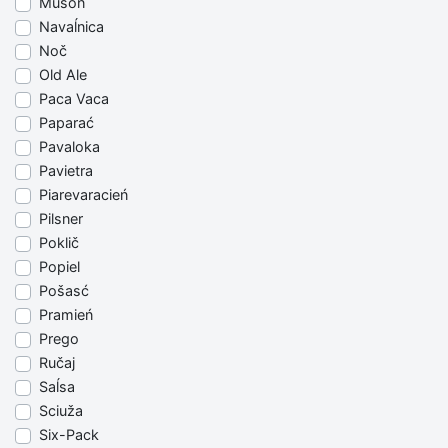
Muson
Navaĺnica
Noč
Old Ale
Paca Vaca
Paparać
Pavaloka
Pavietra
Piarevaracień
Pilsner
Poklič
Popiel
Pošasć
Pramień
Prego
Ručaj
Saĺsa
Sciuža
Six-Pack