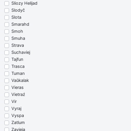
Sliozy Helijad
Slodyč
Slota
Smarahd
Smoh
Smuha
Strava
Suchaviej
Tajfun
Trasca
Tuman
Vaŭkalak
Vieras
Vietraź
Vir
Vyraj
Vyspa
Zatlum
Zavieja