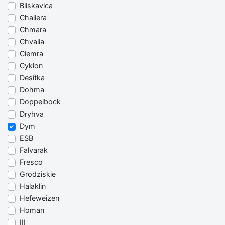
Bliskavica
Chaliera
Chmara
Chvalia
Ciemra
Cyklon
Desítka
Dohma
Doppelbock
Dryhva
Dym
ESB
Falvarak
Fresco
Grodziskie
Halaklin
Hefeweizen
Homan
III