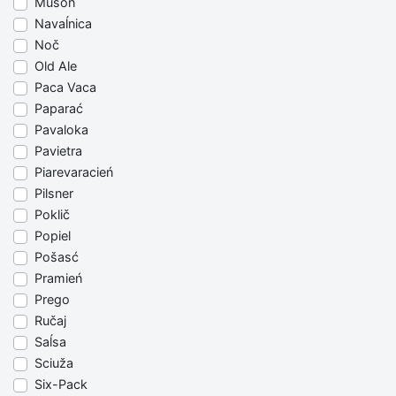
Muson
Navaĺnica
Noč
Old Ale
Paca Vaca
Paparać
Pavaloka
Pavietra
Piarevaracień
Pilsner
Poklič
Popiel
Pošasć
Pramień
Prego
Ručaj
Saĺsa
Sciuža
Six-Pack