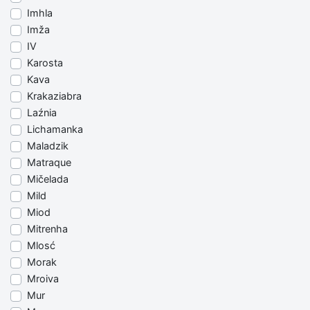
Imhla
Imža
IV
Karosta
Kava
Krakaziabra
Laźnia
Lichamanka
Maladzik
Matraque
Mičelada
Mild
Miod
Mitrenha
Mlosć
Morak
Mroiva
Mur