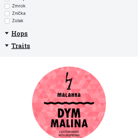
Zmrok
Znička
Zolak
Hops
Traits